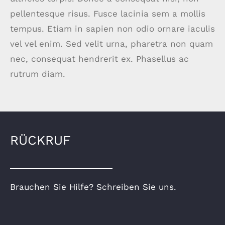
pellentesque risus. Fusce lacinia sem a mollis
tempus. Etiam in sapien non odio ornare iaculis
vel vel enim. Sed velit urna, pharetra non quam
nec, consequat hendrerit ex. Phasellus ac
rutrum diam.
RÜCKRUF
Brauchen Sie Hilfe? Schreiben Sie uns.