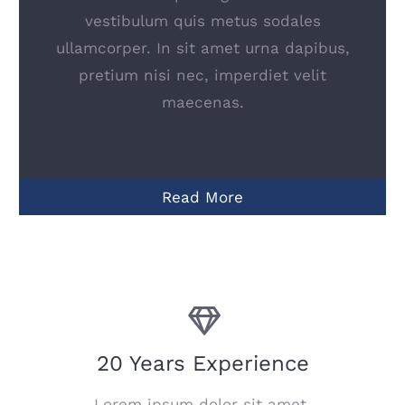
vestibulum quis metus sodales
ullamcorper. In sit amet urna dapibus,
pretium nisi nec, imperdiet velit
maecenas.
Read More
20 Years Experience
Lorem ipsum dolor sit amet,