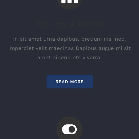
Security & Access
In sit amet urna dapibus, pretium nisi nec,
imperdiet velit maecinas Dapibus augue mi sit
amet bibend ets viverra.
READ MORE